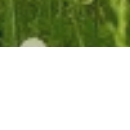
SIELUNHOITOTERAPIAN
VAHVUUDET
Sielunhoito >
Sielunhoitoterapia
< Psykoterapia
Sielunhoitoterapia on hyvä vaihtoehto silloin, kun
haluat prosessoida elämäsi ongelmia ja ne eivät
vaadi psykoterapiatasoista käsittelyä.