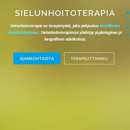
SIELUNHOITO­TERAPIA
Sielunhoitoterapia on terapiatyötä, joka pohjautuu
kristilliseen
ihmiskäsitykseen
.
Sielunhoitoterapiassa yhdistyy psykologinen ja
hengellinen näkökulma.
AJANKOHTAISTA
TERAPEUTTIHAKU