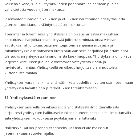
välisenä aikana, silloin liittymisvuoden jäsenmaksuna peritään puolet
vahvistetusta vuoden jäsenmaksusta.
Jäsenyyden tuomien oikeuksien ja etuuksien nauttiminen edellyttää, että
jäsen on suorittanut erääntyneet jäsenmaksunsa.
Toimintansa tukemiseksi yhdistyksellä on oikeus järjestää maksullisia
koulutuksia, harjoittaa alaan liittyvää julkaisutoimintaa, ottaa vastaan
avustuksia, lahjoituksia, testamentteja, toimeenpanna arpajaisia ja
rahankeräyksiä asianomaisen luvan saatuaan sekä harjoittaa järjestämiensä
tilaisuuksien yhteydessä tavanomaista kioskikauppaa
.
Yhdistyksellä on oikeus
järjestää kristillisten juhlien ja vastaavien yhteydessä kioski- ja
ravintolatoimintaa. Yhdistyksellä on oikeus harjoittaa pienimuotoista
kustannustoimintaa.
Yhdistyksen varainhankinta ei tähtää liiketaloudellisen voiton saamiseen, vaan
yhdistyksen tavoitteiden ja tarkoituksen toteuttamiseen.
5§. Yhdistyksestä eroaminen
Yhdistyksen jäsenellä on oikeus erota yhdistyksestä ilmoittamalla siitä
kirjallisesti yhdistyksen hallitukselle tai sen puheenjohtajalle tai ilmoittamalla
siitä yhdistyksen kokouksessa pöytäkirjaan merkittäväksi.
Hallitus voi katsoa jäsenen eronneeksi, jos hän ei ole maksanut
jäsenmaksuaan vuoden ajalta.