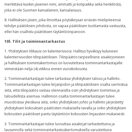
merkittävä kunkin jäsenen nimi, ammatti ja kotipaikka sekä henkilöstä,
joka ei ole Suomen kansalainen, kansalaisuus.
8. Hallituksen jäsen, joka ilmoittaa pöytäkirjaan eriävän mielipiteensä
tehdyn päätöksen johdosta, on vapaa päätöksen tuottamasta vastuusta,
ellei hän osallistu päätöksen täytäntöönpanoon.
10§. Tilit ja toiminnantarkastus
1. Yhdistyksen tilikausi on kalenterivuosi. Hallitus hyväksyy kuluneen
kalenterivuoden tilinpäätöksen. Tilinpäätös tarpeellisine asiakirjoineen
ja hallituksen toimintakertomus on luovutettava toiminnantarkastajalle
viimeistään neljä (4) viikkoa ennen vuosikokousta.
2. Toiminnantarkastajan tulee tarkastaa yhdistyksen talous ja hallinto.
Toiminnantarkastajan tulee kirjanpidon ja tilinpäätöksen osalta varmistua
siitä, että tilinpäätös vastaa olennaisilta osin yhdistyksen toimintaa ja
taloudellista asemaa. Hallinnon osalta toiminnantarkastajan tulee
muodostaa yleiskuva siitä, onko yhdistyksen johto ja hallinto järjestetty
yhdistyksen kokouksen päätösten mukaisella tavalla ja onko yhdistyksen
kokousten päätökset pantu täytäntöön kokousten linjausten mukaisesti.
3. Toiminnantarkastajan tulee luovuttaa asiakirjat tarkastettuina ja
lausunnolla sekä toiminnantarkastuskertomuksella varustettuna