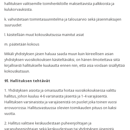
hallituksen valitsemille toimihenkilöille maksettavista palkkioista ja
kulukorvauksista.
k. vahvistetaan toimintasuunnitelma ja talousarvio sekä jäsenmaksujen
suuruudet
l. käsitellään muut kokouskutsussa mainitut asiat
m. päätetään kokous
Mikäli yhdistyksen jäsen haluaa saada muun kuin kiireellisen asian
yhdistyksen vuosikokouksen käsiteltäväksi, on hänen ilmoitettava siitä
kirjallisesti hallitukselle kuukautta ennen niin, että asia voidaan sisällyttää
kokouskutsuun.
9§. Hallituksen tehtävät
1. Yhdistyksen asioita ja omaisuutta hoitaa vuosikokouksessa valittu
hallitus, johon kuuluu 4-6 varsinaista jäsentä ja 1-4 varajäsentä.
Hallituksen varsinaisista ja varajäsenistä on puolet joka toinen vuosi
erovuorossa. Hallitusvastuussa olevien toimikauden pituus on kaksi
vuotta.
2. Hallitus valitsee keskuudestaan puheenjohtajan ja
varapuheenjohtajan sekä keskuudestaan tai yhdistyksen jäsenistä