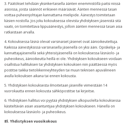
3. Päätökset tehdään yksinkertaisella äänten enemmistöllä paitsi niissä
asioissa, joista säännöt erikseen määräävät. Äänten mennessä tasan
voittaa puheenjohtajan kannattama mielipide. Äänestys toimitetaan
käsien nostolla. Jos joku kokouksessa olevista yhdistyksen jäsenistä sitä
vaatii, on toimitettava lippuäänestys, jolloin äänten mennessä tasan asia
ratkaistaan arvalla.
4. Kokouksessa läsnä olevat varsinaiset jäsenet ovat äänioikeutettuja.
Kaikissa äänestyksissä varsinaisella jäsenellä on yksi ääni. Opiskelija- ja
kannattajajäsenellä sekä yhteisöjäsenellä on kokouksessa läsnäolo- ja
puheoikeus, äänioikeutta heillä ei ole. Yhdistyksen kokoukseen voidaan
osallistua hallituksen tai yhdistyksen kokouksen niin päättäessä myös
postitse taikka tietoliikenneyhteyden tai muun teknisen apuvälineen
avulla kokouksen aikana tai ennen kokousta.
5. Yhdistyksen kokouksesta ilmoitetaan jäsen
i
lle viimeistään 14
vuorokautta ennen kokousta sähköpostitse tai kirjeitse
.
6. Yhdistyksen hallitus voi pyytää yhdistyksen ulkopuolelta kokouksessa
käsiteltävän asian asiantuntijaa yhdistyksen kokoukseen. Hänellä on
kokouksessa läsnäolo- ja puheoikeus.
8§. Yhdistyksen vuosikokous