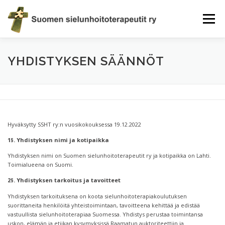
Siirry
sisältöön
Valikko
AJANKOHTAISTA
TERAPEUTTIHAKU
YHDISTYS
YHDISTYKSEN SÄÄNNÖT
ELÄMÄN EVÄITÄ
JÄSENEKSI
EETTISET OHJEET
Hyväksytty SSHT ry:n vuosikokouksessa 19.12.2022
KAUPPA
YHTEYSTIEDOT
1§. Yhdistyksen nimi ja kotipaikka
Yhdistyksen nimi on Suomen sielunhoitoterapeutit ry ja kotipaikka on Lahti.
Toimialueena on Suomi.
2§. Yhdistyksen tarkoitus ja tavoitteet
Yhdistyksen tarkoituksena on koota sielunhoitoterapiakoulutuksen
suorittaneita henkilöitä yhteistoimintaan, tavoitteena kehittää ja edistää
vastuullista sielunhoitoterapiaa Suomessa. Yhdistys perustaa toimintansa
uskon, elämän ja etiikan kysymyksissä Raamatun auktoriteettiin ja