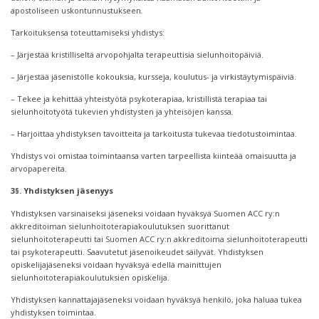
apostoliseen uskontunnustukseen
.
Tarkoituksensa toteuttamiseksi yhdistys:
– Järjestää kristilliseltä arvopohjalta terapeuttisia sielunhoitopäiviä.
– Järjestää jäsenistölle kokouksia, kursseja, koulutus- ja virkistäytymispäiviä.
– Tekee ja kehittää yhteistyötä psykoterapiaa, kristillistä terapiaa tai
sielunhoitotyötä tukevien yhdistysten ja yhteisöjen kanssa
.
– Harjoittaa yhdistyksen tavoitteita ja tarkoitusta tukevaa tiedotustoimintaa.
Yhdistys voi omistaa toimintaansa varten tarpeellista kiinteää omaisuutta ja
arvopapereita.
3§. Yhdistyksen jäsenyys
Yhdistyksen varsinaiseksi jäseneksi voidaan hyväksyä Suomen ACC ry:n
akkreditoiman sielunhoitoterapiakoulutuksen suorittanut
sielunhoitoterapeutti tai Suomen ACC ry:n akkreditoima sielunhoitoterapeutti
tai psykoterapeutti. Saavutetut jäsenoikeudet säilyvät. Yhdistyksen
opiskelijajäseneksi voidaan hyväksyä edellä mainittujen
sielunhoitoterapiakoulutuksien opiskelija.
Yhdistyksen kannattajajäseneksi voidaan hyväksyä henkilö, joka haluaa tukea
yhdistyksen toimintaa.