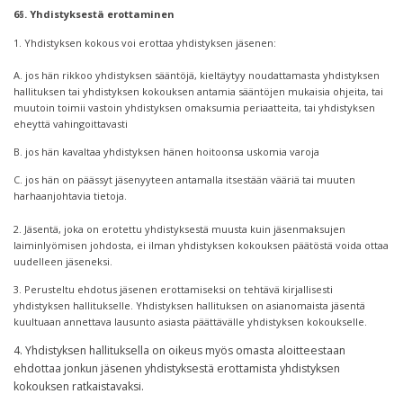
6§. Yhdistyksestä erottaminen
1. Yhdistyksen kokous voi erottaa yhdistyksen jäsenen:
A. jos hän rikkoo yhdistyksen sääntöjä, kieltäytyy noudattamasta yhdistyksen
hallituksen tai yhdistyksen kokouksen antamia sääntöjen mukaisia ohjeita, tai
muutoin toimii vastoin yhdistyksen omaksumia periaatteita, tai yhdistyksen
eheyttä vahingoittavasti
B. jos hän kavaltaa yhdistyksen hänen hoitoonsa uskomia varoja
C. jos hän on päässyt jäsenyyteen antamalla itsestään vääriä tai muuten
harhaanjohtavia tietoja.
2. Jäsentä, joka on erotettu yhdistyksestä muusta kuin jäsenmaksujen
laiminlyömisen johdosta, ei ilman yhdistyksen kokouksen päätöstä voida ottaa
uudelleen jäseneksi.
3. Perusteltu ehdotus jäsenen erottamiseksi on tehtävä kirjallisesti
yhdistyksen hallitukselle. Yhdistyksen hallituksen on asianomaista jäsentä
kuultuaan annettava lausunto asiasta päättävälle yhdistyksen kokoukselle.
4. Yhdistyksen hallituksella on oikeus myös omasta aloitteestaan
ehdottaa jonkun jäsenen yhdistyksestä erottamista yhdistyksen
kokouksen ratkaistavaksi.