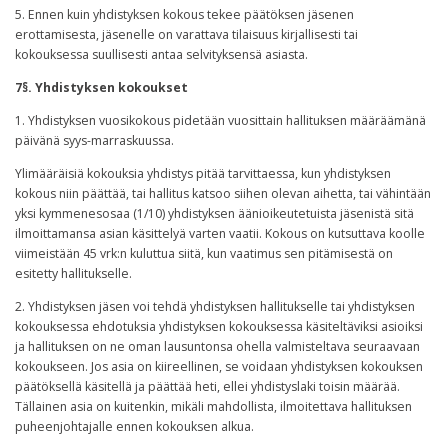
5. Ennen kuin yhdistyksen kokous tekee päätöksen jäsenen
erottamisesta, jäsenelle on varattava tilaisuus kirjallisesti tai
kokouksessa suullisesti antaa selvityksensä asiasta.
7§. Yhdistyksen kokoukset
1. Yhdistyksen vuosikokous pidetään vuosittain hallituksen määräämänä
päivänä syys-marraskuussa.
Ylimääräisiä kokouksia yhdistys pitää tarvittaessa, kun yhdistyksen
kokous niin päättää, tai hallitus katsoo siihen olevan aihetta, tai vähintään
yksi kymmenesosaa (1/10) yhdistyksen äänioikeutetuista jäsenistä sitä
ilmoittamansa asian käsittelyä varten vaatii. Kokous on kutsuttava koolle
viimeistään 45 vrk:n kuluttua siitä, kun vaatimus sen pitämisestä on
esitetty hallitukselle.
2. Yhdistyksen jäsen voi tehdä yhdistyksen hallitukselle tai yhdistyksen
kokouksessa ehdotuksia yhdistyksen kokouksessa käsiteltäviksi asioiksi
ja hallituksen on ne oman lausuntonsa ohella valmisteltava seuraavaan
kokoukseen. Jos asia on kiireellinen, se voidaan yhdistyksen kokouksen
päätöksellä käsitellä ja päättää heti, ellei yhdistyslaki toisin määrää.
Tällainen asia on kuitenkin, mikäli mahdollista, ilmoitettava hallituksen
puheenjohtajalle ennen kokouksen alkua.