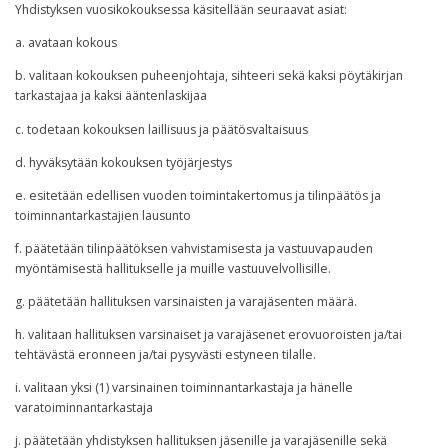
Yhdistyksen vuosikokouksessa käsitellään seuraavat asiat:
a. avataan kokous
b. valitaan kokouksen puheenjohtaja, sihteeri sekä kaksi pöytäkirjan
tarkastajaa ja kaksi ääntenlaskijaa
c. todetaan kokouksen laillisuus ja päätösvaltaisuus
d. hyväksytään kokouksen työjärjestys
e. esitetään edellisen vuoden toimintakertomus ja tilinpäätös ja
toiminnantarkastajien lausunto
f. päätetään tilinpäätöksen vahvistamisesta ja vastuuvapauden
myöntämisestä hallitukselle ja muille vastuuvelvollisille.
g. päätetään hallituksen varsinaisten ja varajäsenten määrä.
h. valitaan hallituksen varsinaiset ja varajäsenet erovuoroisten ja/tai
tehtävästä eronneen ja/tai pysyvästi estyneen tilalle.
i. valitaan yksi (1) varsinainen toiminnantarkastaja ja hänelle
varatoiminnantarkastaja
j. päätetään yhdistyksen hallituksen jäsenille ja varajäsenille sekä