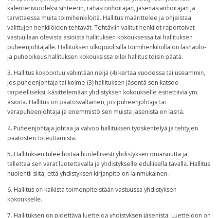
kalenterivuodeksi sihteerin, rahastonhoitajan, jäsenasianhoitajan ja
tarvittaessa muita toimihenkilöitä. Hallitus määrittelee ja ohjeistaa
valittujen henkilöiden tehtävät. Tehtäviin valitut henkilöt raportoivat
vastuullaan olevista asioista hallituksen kokouksessa tai hallituksen
puheenjohtajalle. Hallituksen ulkopuolisilla toimihenkilöillä on läsnäolo-
ja puheoikeus hallituksen kokouksissa ellei hallitus toisin päätä.
3. Hallitus kokoontuu vähintään neljä (4) kertaa vuodessa tai useammin,
jos puheenjohtaja tai kolme (3) hallituksen jäsentä sen katsoo
tarpeelliseksi, käsittelemään yhdistyksen kokoukselle esitettäviä ym.
asioita. Hallitus on päätösvaltainen, jos puheenjohtaja tai
varapuheenjohtaja ja enemmistö sen muista jäsenistä on läsnä.
4. Puheenjohtaja johtaa ja valvoo hallituksen työskentelyä ja tehtyjen
päätösten toteuttamista.
5. Hallituksen tulee hoitaa huolellisesti yhdistyksen omaisuutta ja
tallettaa sen varat luotettavalla ja yhdistykselle edullisella tavalla. Hallitus
huolehtii siitä, että yhdistyksen kirjanpito on lainmukainen.
6. Hallitus on kaikista toimenpiteistään vastuussa yhdistyksen
kokoukselle.
7. Hallituksen on pidettävä luetteloa yhdistyksen jäsenistä. Luetteloon on