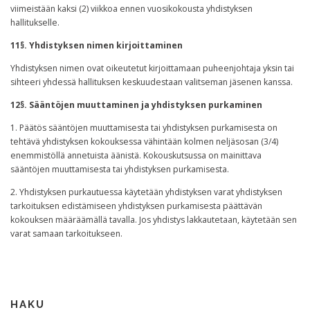
viimeistään kaksi (2) viikkoa ennen vuosikokousta yhdistyksen
hallitukselle.
11§. Yhdistyksen nimen kirjoittaminen
Yhdistyksen nimen ovat oikeutetut kirjoittamaan puheenjohtaja yksin tai
sihteeri yhdessä hallituksen keskuudestaan valitseman jäsenen kanssa.
12§. Sääntöjen muuttaminen ja yhdistyksen purkaminen
1. Päätös sääntöjen muuttamisesta tai yhdistyksen purkamisesta on
tehtävä yhdistyksen kokouksessa vähintään kolmen neljäsosan (3/4)
enemmistöllä annetuista äänistä. Kokouskutsussa on mainittava
sääntöjen muuttamisesta tai yhdistyksen purkamisesta.
2. Yhdistyksen purkautuessa käytetään yhdistyksen varat yhdistyksen
tarkoituksen edistämiseen yhdistyksen purkamisesta päättävän
kokouksen määräämällä tavalla. Jos yhdistys lakkautetaan, käytetään sen
varat samaan tarkoitukseen.
HAKU