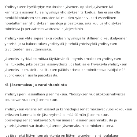
Yhdistykseen hyväksytyn varsinaisen jäsenen, opiskelijajäsenen tai
kannattajajäsenen tulee hyväksyä yhdistyksen tarkoitus. Hän ei saa olla
henkilökohtaisten sitoumusten tai muiden syiden vuoksi esteellinen
noudattamaan yhdistyksen sääntöjä ja päätöksiä, eikä kuulua yhdistyksen
toimintaa ja periaatteita vastustaviin järjestöihin.
Yhdistyksen yhteisöjäseneksi voidaan hyväksyä kristillinen oikeuskelpoinen
yhteisö, joka haluaa tukea yhdistystä ja tehdä yhteistyötä yhdistyksen
tavoitteiden saavuttamiseksi.
Jäseneksi pyrkivä toimittaa täyttämänsä liittymislomakkeen yhdistyksen
hallitukselle, joka päättää jäsenyydestä. Jos hakijaa ei hyväksytä yhdistyksen
jäseneksi, perusteltu hallituksen päätös asiasta on toimitettava hakijalle 14
vuorokauden sisällä päätöksestä.
4§. Jäsenmaksu ja varainhankinta
Yhdistys perii jäseniltään jäsenmaksua. Yhdistyksen vuosikokous vahvistaa
seuraavan vuoden jäsenmaksun.
Yhdistyksen varsinaiset jäsenet ja kannattajajäsenet maksavat vuosikokouksen
erikseen kummallekin jäsenryhmälle määräämän jäsenmaksun,
opiskelijajäsenet maksavat 50% varsinaisen jäsenen jäsenmaksusta ja
yhteisöjäsenet varsinaisen jäsenen jäsenmaksun kolminkertaisena.
Jos jäseneksi liittymisen ajankohta on liittymisvuoden heinä-joulukuun