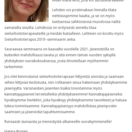
Aivan ihana lehti, jota voi suositella kaikille!
Lehden voi postimaksun hinnalla tilata
nettisivujemme kautta, ja se on myös
luettavissa sähköisessä muodossa näiltä
samaisilta sivuilta. Lehdessä on erityisesti annettu tilaa
sielunhoitoterapeuteille ja heidän kutsulleen. Lehteen on koottu myös
Sielunhoitoterapia 2019 -seminaarin antia.
Seuraavaa seminaaria on kaavailtu vuodelle 2021. Jäsenistöllä on
kuitenkin mahdollisuus tavata jo sitä ennen tämän vuoden syksyllä
yhdistyksen vuosikokouksessa, josta ilmoitellaan myöhemmin
tarkemmin.
Jos olet kiinnostunut sielunhoitoterapiaan liittyvistä asioista ja saamaan
siihen liittyvää tiedotusta, niin rohkaisen sinua hakemaan yhdistyksemme
jäsenyyttä. Varsinaisten jäsenten lisäksi toivotamme myös
kannattajajäsenet tervetulleiksi yhdistykseemme! Kannattajajäseneksi
hyväksymme henkilön, joka hyväksyy yhdistyksemme tavoitteet ja haluaa
tukea toimintaamme. Kannattajajäsenyys mahdollistaa jäsenpostin
saamisen ja jäsenedut tapahtumissamme.
Runsaasti siunausta ja menestystä alkaneelle vuosikymmenelle!
Hanna Ikonen