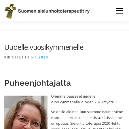
Siirry
sisältöön
Valikko
AJANKOHTAISTA
TERAPEUTTIHAKU
YHDISTYS
Uudelle vuosikymmenelle
ELÄMÄN EVÄITÄ
JÄSENEKSI
EETTISET OHJEET
KIRJOITETTU
5.1.2020
KAUPPA
YHTEYSTIEDOT
Puheenjohtajalta
Olemme päässeet uudelle
vuosikymmenelle vuoden 2020 myötä :)!
Se on ilo aloittaa, kun saamme nauttia viime
vuoden aherruksen tuloksista: käsissämme
on upouusi Sielunhoitoterapia 2020 -lehti.