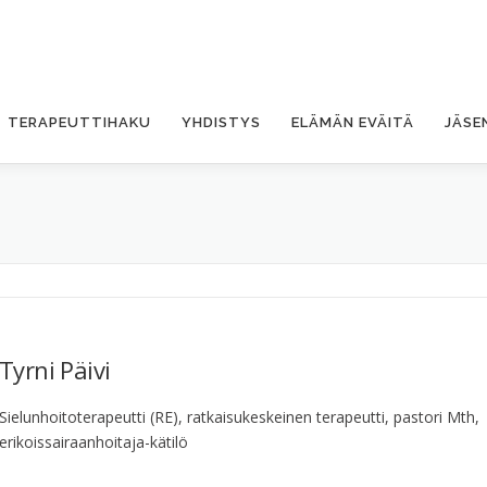
TERAPEUTTIHAKU
YHDISTYS
ELÄMÄN EVÄITÄ
JÄSE
Tyrni Päivi
Sielunhoitoterapeutti (RE), ratkaisukeskeinen terapeutti, pastori Mth,
erikoissairaanhoitaja-kätilö