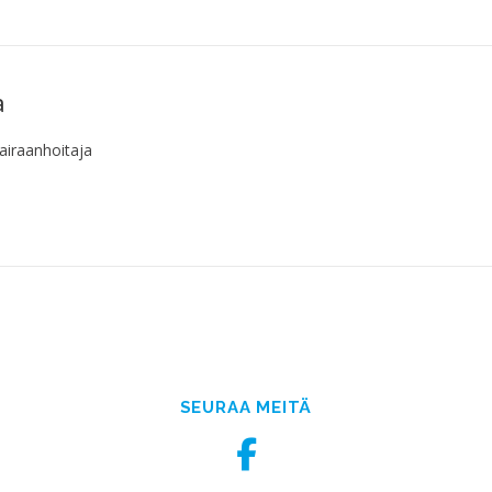
a
sairaanhoitaja
SEURAA MEITÄ