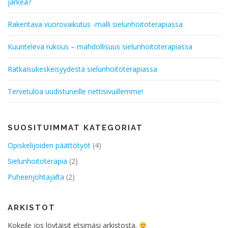
järkeä?
Rakentava vuorovaikutus -malli sielunhoitoterapiassa
Kuunteleva rukous – mahdollisuus sielunhoitoterapiassa
Ratkaisukeskeisyydestä sielunhoitoterapiassa
Tervetuloa uudistuneille nettisivuillemme!
SUOSITUIMMAT KATEGORIAT
Opiskelijoiden päättötyöt
(4)
Sielunhoitoterapia
(2)
Puheenjohtajalta
(2)
ARKISTOT
Kokeile jos löytäisit etsimäsi arkistosta.