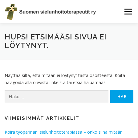
Siirry
sisältöön
Valikko
HUPS! ETSIMÄÄSI SIVUA EI
AJANKOHTAISTA
TERAPEUTTIHAKU
YHDISTYS
LÖYTYNYT.
ELÄMÄN EVÄITÄ
JÄSENEKSI
EETTISET OHJEET
Näyttää siltä, että mitään ei löytynyt tästä osoitteesta. Koita
KAUPPA
YHTEYSTIEDOT
navigoida alla olevista linkeistä tai etsiä haluamaasi.
Haku:
VIIMEISIMMÄT ARTIKKELIT
Koira työparinani sielunhoitoterapiassa – onko siinä mitään